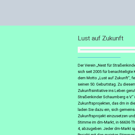
Lust auf Zukunft
Der Verein „Nest für Straßenkind
sich seit 2005 für benachteiligte 
dem Motto „Lust auf Zukunft“, fe
seinen 50. Geburtstag. Zu diese
Zukunftsinitiative ins Leben geru
Straßenkinder Schaumberg e.V.“ i
Zukunftsprojekten, das dm in di
laden Sie dazu ein, sich gemeins
Zukunftsprojekt einzusetzen und 
Stimme im dm-Markt, in 66636 Tho
4, abzugeben. Jeder dm-Markt s
Projekt mit den meisten Stimmen