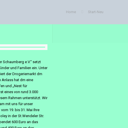
Home
Start-Neu
er Schaumberg e.V.“ setzt
Kinder und Familien ein. Unter
iert der Drogeriemarkt dm
m Anlass hat dm eine
fen und „Nest für
st eines von rund 3.000
esem Rahmen unterstützt. Wir
am mit uns für unser
vom 19. bis 31. Mai Ihre
ley in der St.Wendeler Str.
pendet 600 Euro an das
 und 400 Euro an das